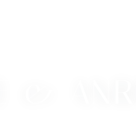
E &
ANR
Völs am Schlern