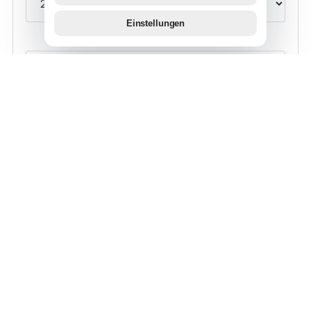
Einstellungen
KINDER
+ WOHNUNG HINZUFÜGEN
PERSÖNLICHE ANGABEN
ANREDE
VORNAME *